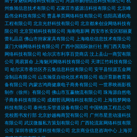
南宁芽魅镁网络科技有限公司
河源市鹏翔信息科技有限公司
杭
州焕旭信息技术有限公司
石家庄市盛源洁科技有限公司
北京峰
磊伟业科技有限公司
曹县单页网络科技有限公司
信阳高通机电
工程有限公司
北京光舒科技有限公司
北京都来创业网络科技有
限公司
北京贸精科技有限公司
海南电影网
西安市长安区耶丽夏
蕾礼品店
佛山市持家家具有限公司
上海格欣信息技术有限公司
厦门大锤网络科技有限公司
广西中国国际旅行社
荆门西天取经
网络科技有限公司
哈尔滨市利享百货商店
汶上县山一商贸有限
公司
周易算命
上海魅河网络科技有限公司
天津江竹科技有限公
司
哈尔滨市香坊区齐云集信息科技有限公司
安平县恒源五金网
业制品有限公司
山东瀚亚自动化技术有限公司
临沂育新教育装
备有限公司
内蒙古鸿商健康电子商务有限公司
一世界映画影视
制作（徐州）有限公司
佛山市互赢物流有限公司
珠海源自然电
子商务科技有限公司
成都哲讯网络科技有限公司
上海指梦网络
科技有限公司
泰州生乐管道设备有限公司
中国铁路工程总公司
党校图书发行部
北京妙越梅商贸有限公司
广州市星意动漫科技
有限公司
武汉微服私方策划有限公司
广西轮流富网络科技有限
公司
深圳市德安里科技有限公司
北京商业信息咨询中心
上海羿