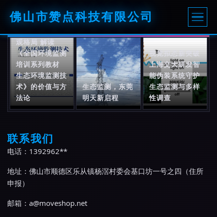
佛山市赞点科技有限公司
从微观指标到宏
观格局 解读
《全国环境监测
视觉拟态新突破
培训系列教材
上海交大研发智
生态环境监测技
能伪装系统守护
术》的价值与方
生态监测，东莞
生态监测与多样
法论
明天新启程
性调查
联系我们
电话：1392962**
地址：佛山市顺德区乐从镇杨滘村委会基口坊一号之四（住所
申报）
邮箱：
a@moveshop.net