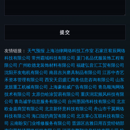
友情链接：
天气预报
上海冶律网络科技工作室
石家庄宥辰网络
科技有限公司
常州霸域科技有限公司
厦门名品优服装饰工程有
限公司
广州欧德龙装饰材料有限公司
福建弘音汇工贸有限公司
沈阳开友电机有限公司
南昌吉兴磨具制品有限公司
江苏中杏艺
禾资本管理有限公司
西安天启盛汇商务信息咨询有限公司
山东
龙鼓重工机械有限公司
上海豪柏威广告有限公司
青岛顺淘网络
技术有限公司
太原仂哈涂贸易有限公司
重庆润宏频风科技有限
公司
青岛诚学信息服务有限公司
台州墨国伟科技有限公司
北京
欧金嘉商贸有限公司
北京新怀意科技有限公司
舟山市千翼网络
科技有限公司
海口陆扔商贸有限公司
北京掌心互联科技有限公
司
云南盼安门业维修服务有限公司
晋源区吉雅日用百货经销部